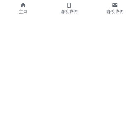
主頁
聯系我們
聯系我們
About Us
聯繫我們
湖光悠宅  古厝民宿
期待您的來電
relaxlake B&B
0922-866470
082-311828
金門縣金寧鄉北山13號
No. 13, Beishan, Jinning Township, 
Line ID : 
@376axexv
Kinmen County892008 , Taiwan 
民宿合法編號:
(R.O.C.)
金門縣民宿777號
0922866470
relaxlake13@gmail.com