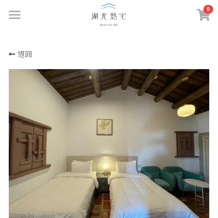
0
×
商品分類
首頁
返回
百年古厝
所有商品分類
房型與房價
線上預訂
多元服務
聯絡我們