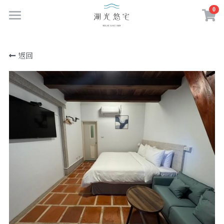
0
×
商品分類
首頁
返回
百年古厝
所有商品分類
房型與房價
線上預訂
多元服務
聯絡我們