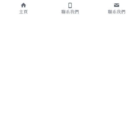
主頁
聯系我們
聯系我們
About Us
聯繫我們
湖光悠宅  古厝民宿
期待您的來電
relaxlake B&B
0922-866470
082-311828
金門縣金寧鄉北山13號
No. 13, Beishan, Jinning Township, 
Line ID : 
@376axexv
Kinmen County892008 , Taiwan 
民宿合法編號:
(R.O.C.)
金門縣民宿777號
0922866470
relaxlake13@gmail.com